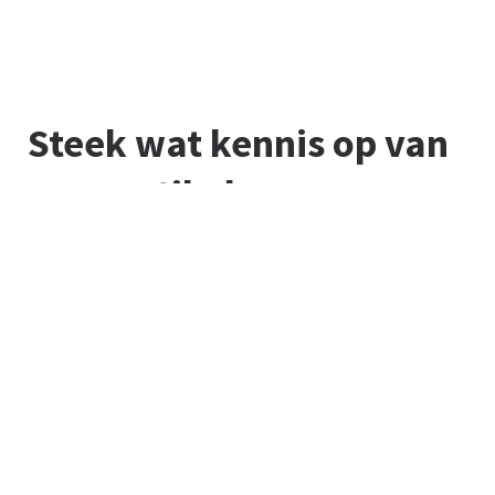
Steek wat kennis op van
onze artikelen.
In onze kennisbank vind je het laatste nieuws, tips-
en-tricks, handige informatie en andere updates in
ons vakgebied. Kijk gerust eens rond. Ongeveer 2 tot
3 regels aan tekst.
Alle artikelen uit onze kennisbank
bekijken.