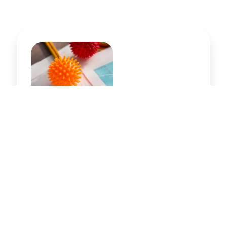
Geldstromen naar privé leiden
tot aansprakelijkheid
bestuurder
Lees Artikel