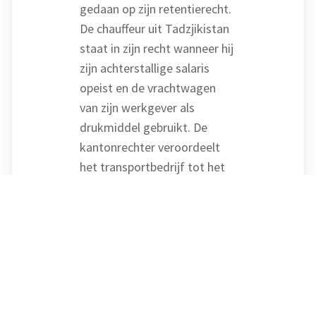
gedaan op zijn retentierecht.
De chauffeur uit Tadzjikistan
staat in zijn recht wanneer hij
zijn achterstallige salaris
opeist en de vrachtwagen
van zijn werkgever als
drukmiddel gebruikt. De
kantonrechter veroordeelt
het transportbedrijf tot het
uitbetalen van de
achterstallige betalingen.
Dagvergoedingen
voor West-Europese
ritten