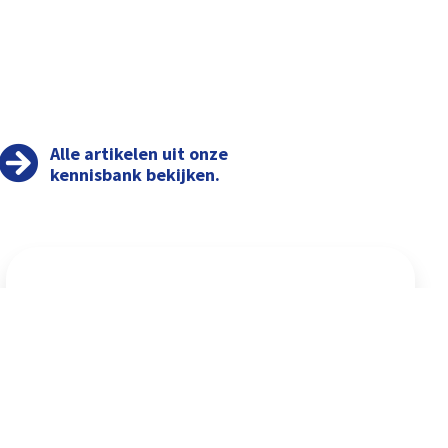
Alle artikelen uit onze
kennisbank bekijken.
€ 148 miljoen voor stimulering
Nederlandse maakindustrie
Lees Artikel