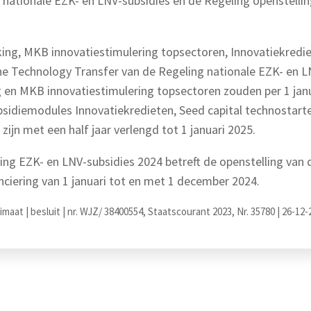
 nationale EZK- en LNV-subsidies en de Regeling openstelli
ng, MKB innovatiestimulering topsectoren, Innovatiekrediet
e Technology Transfer van de Regeling nationale EZK- en LN
en MKB innovatiestimulering topsectoren zouden per 1 janua
subsidiemodules Innovatiekredieten, Seed capital technostar
 zijn met een half jaar verlengd tot 1 januari 2025.
ling EZK- en LNV-subsidies 2024 betreft de openstelling van
ciering van 1 januari tot en met 1 december 2024.
aat | besluit | nr. WJZ/ 38400554, Staatscourant 2023, Nr. 35780 | 26-12-