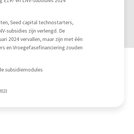
ng EZK- en LNV-subsidies 2024
en, Seed capital technostarters,
V-subsidies zijn verlengd. De
ri 2024 vervallen, maar zijn met één
ters en Vroegefasefinanciering zouden
 de subsidiemodules
2023