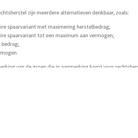
echtsherstel zijn meerdere alternatieven denkbaar, zoals:
aire spaarvariant met maximering herstelbedrag;
taire spaarvariant tot een maximum aan vermogen;
l bedrag;
ermogen.
rking van de groep die in aanmerking komt voor rechtsherstel
e compensatie tot spaarders en tot mensen met minder hog
dsbeginsel. Alle vormen van gedeeltelijk rechtsherstel dragen 
 en andere gevolgen van de verschillende opties worden nade
komsten met Prinsjesdag te presenteren. Definitieve beslui
ment geen actie te ondernemen om in aanmerking te komen 
022-0000186479 | 07-07-2022