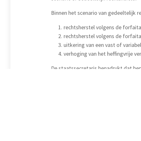
Binnen het scenario van gedeeltelijk r
rechtsherstel volgens de forfait
rechtsherstel volgens de forfai
uitkering van een vast of variabe
verhoging van het heffingvrije v
De staatssecretaris benadrukt dat bepe
argumenten voor een beperking van d
dit niet in strijd is met het gelijkhei
De budgettaire effecten, uitvoerings-
augustus een keuze te maken en de uit
Belastingplichtigen hoeven op dit mo
Bron: Ministerie van Financiën | publicatie | 2