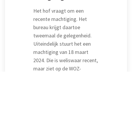
Het hof vraagt om een
recente machtiging. Het
bureau krijgt daartoe
tweemaal de gelegenheid.
Uiteindelijk stuurt het een
machtiging van 18 maart
2024. Die is weliswaar recent,
maar ziet op de WOZ-
beschikking 2024, terwijl het
geschil de WOZ-beschikking
2022 betreft. Het hof
verklaart het hoger beroep
niet-ontvankelijk. Het bureau
gaat in cassatie.