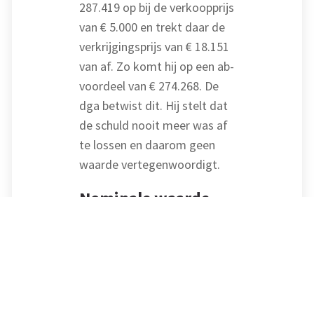
287.419 op bij de verkoopprijs
van € 5.000 en trekt daar de
verkrijgingsprijs van € 18.151
van af. Zo komt hij op een ab-
voordeel van € 274.268. De
dga betwist dit. Hij stelt dat
de schuld nooit meer was af
te lossen en daarom geen
waarde vertegenwoordigt.
Nominale waarde
niet aannemelijk
Het hof volgt de inspecteur
niet volledig. De schuld is
weliswaar opgelopen tot €
287.419, maar dat betekent