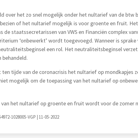
 over het zo snel mogelijk onder het nultarief van de btw b
ezien of het nultarief mogelijk is voor groente en fruit. Het
ns de staatssecretarissen van VWS en Financiën complex va
t criterium ‘onbewerkt’ wordt toegevoegd. Wanneer is sprake
eutraliteitsbeginsel een rol. Het neutraliteitsbeginsel verzet
n behandeld.
t ten tijde van de coronacrisis het nultarief op mondkapjes 
niet mogelijk om de toepassing van het nultarief op onbewerk
n van het nultarief op groente en fruit wordt voor de zome
3354972-1028005-VGP | 11-05-2022