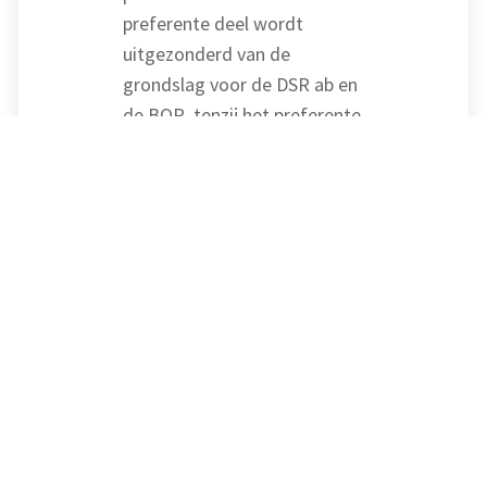
preferente deel wordt
uitgezonderd van de
grondslag voor de DSR ab en
de BOR, tenzij het preferente
deel van het aandeel is
ontstaan en wordt verkregen
in het kader van een
gefaseerde
bedrijfsopvolging.
De aangepaste definitie van
preferente aandelen geldt
enkel voor
bedrijfsopvolgingen die op of
na 1 januari 2026
plaatsvinden.