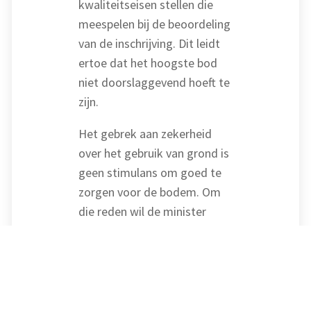
kwaliteitseisen stellen die
meespelen bij de beoordeling
van de inschrijving. Dit leidt
ertoe dat het hoogste bod
niet doorslaggevend hoeft te
zijn.
Het gebrek aan zekerheid
over het gebruik van grond is
geen stimulans om goed te
zorgen voor de bodem. Om
die reden wil de minister
door wijziging van de
pachtwetgeving langlopende
pachtcontracten stimuleren.
Kortlopende pachtcontracten
zouden vooral moeten