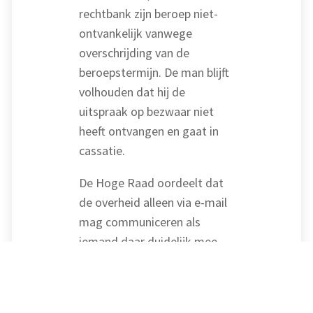
rechtbank zijn beroep niet-
ontvankelijk vanwege
overschrijding van de
beroepstermijn. De man blijft
volhouden dat hij de
uitspraak op bezwaar niet
heeft ontvangen en gaat in
cassatie.
De Hoge Raad oordeelt dat
de overheid alleen via e-mail
mag communiceren als
iemand daar duidelijk mee
instemt. In dit geval staat
nergens dat de man
toestemming gaf om