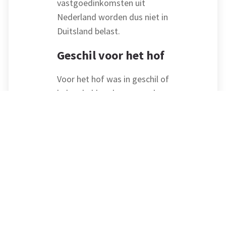
vastgoedinkomsten uit
Nederland worden dus niet in
Duitsland belast.
Geschil voor het hof
Voor het hof was in geschil of
belanghebbende op grond van
de Wet op de
vennootschapsbelasting 1969
(hierna: Wet Vpb)
belastingplichtig is in
Nederland. Het fonds
betoogde dat dit niet het
geval is.
Oordeel van het hof