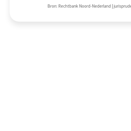
Bron: Rechtbank Noord-Nederland | jurisprud
Steek wat kennis op
In onze kennisbank vind je het laatste nie
in ons vakgebied. Kijk gerust eens rond. O