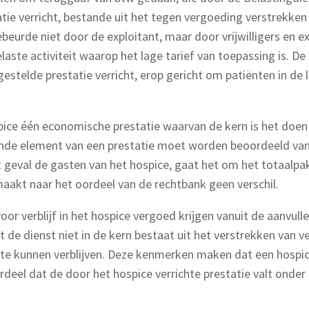
tie verricht, bestande uit het tegen vergoeding verstrekken
gebeurde niet door de exploitant, maar door vrijwilligers en 
laste activiteit waarop het lage tarief van toepassing is. De
stelde prestatie verricht, erop gericht om patiënten in de 
pice één economische prestatie waarvan de kern is het doen
nde element van een prestatie moet worden beoordeeld van
 geval de gasten van het hospice, gaat het om het totaalpa
, maakt naar het oordeel van de rechtbank geen verschil.
oor verblijf in het hospice vergoed krijgen vanuit de aanvul
t de dienst niet in de kern bestaat uit het verstrekken van ve
e te kunnen verblijven. Deze kenmerken maken dat een hospice
eel dat de door het hospice verrichte prestatie valt onder 