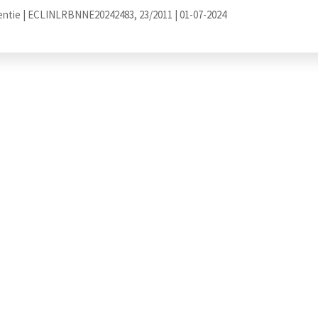
entie | ECLINLRBNNE20242483, 23/2011 | 01-07-2024
 van onze artikelen.
uws, tips-en-tricks, handige informatie en andere updates
ngeveer 2 tot 3 regels aan tekst.