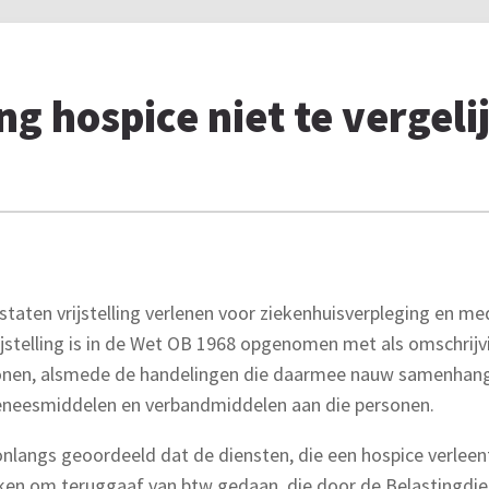
ng hospice niet te vergeli
lidstaten vrijstelling verlenen voor ziekenhuisverpleging en
stelling is in de Wet OB 1968 opgenomen met als omschrijvi
sonen, alsmede de handelingen die daarmee nauw samenhange
geneesmiddelen en verbandmiddelen aan die personen.
langs geoordeeld dat de diensten, die een hospice verleent, 
eken om teruggaaf van btw gedaan, die door de Belastingdie