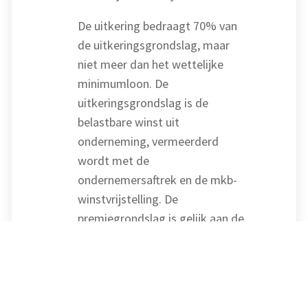
De uitkering bedraagt 70% van
de uitkeringsgrondslag, maar
niet meer dan het wettelijke
minimumloon. De
uitkeringsgrondslag is de
belastbare winst uit
onderneming, vermeerderd
wordt met de
ondernemersaftrek en de mkb-
winstvrijstelling. De
premiegrondslag is gelijk aan de
uitkeringsgrondslag. Het UWV
stelt jaarlijks het
premiepercentage vast. Dit
gebeurt voor de start van het