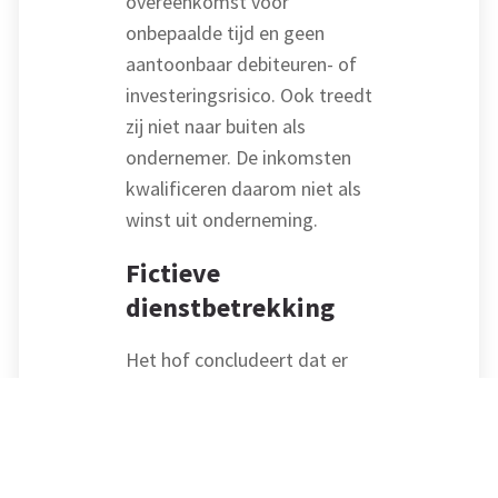
overeenkomst voor
onbepaalde tijd en geen
aantoonbaar debiteuren- of
investeringsrisico. Ook treedt
zij niet naar buiten als
ondernemer. De inkomsten
kwalificeren daarom niet als
winst uit onderneming.
Fictieve
dienstbetrekking
Het hof concludeert dat er
sprake is van een fictieve
dienstbetrekking. De
consulente verleent tegen
beloning structureel