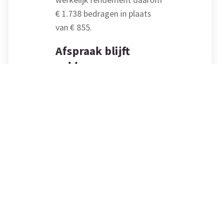
€ 1.738 bedragen in plaats
van € 855.
Afspraak blijft
gelden
Het hof houdt de inspecteur
aan de afspraak. De man en
de inspecteur wilden het
geschil afronden en
onzekerheid voorkomen.
Daarmee hebben zij een
bindende afspraak gesloten.
De inspecteur heeft niet
aangevoerd dat deze
afspraak nietig of