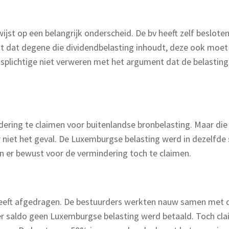
wijst op een belangrijk onderscheid. De bv heeft zelf besloten
lgt dat degene die dividendbelasting inhoudt, deze ook moet 
gsplichtige niet verweren met het argument dat de belasting
ring te claimen voor buitenlandse bronbelasting. Maar die v
r niet het geval. De Luxemburgse belasting werd in dezelfde
zen er bewust voor de vermindering toch te claimen.
 heeft afgedragen. De bestuurders werkten nauw samen met d
er saldo geen Luxemburgse belasting werd betaald. Toch claim