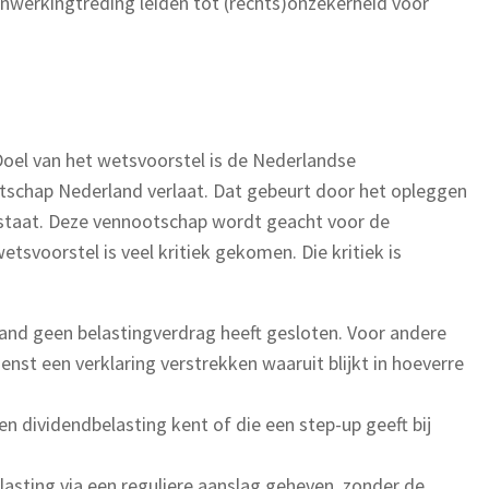
inwerkingtreding leiden tot (rechts)onzekerheid voor
 Doel van het wetsvoorstel is de Nederlandse
tschap Nederland verlaat. Dat gebeurt door het opleggen
 staat. Deze vennootschap wordt geacht voor de
tsvoorstel is veel kritiek gekomen. Die kritiek is
and geen belastingverdrag heeft gesloten. Voor andere
nst een verklaring verstrekken waaruit blijkt in hoeverre
n dividendbelasting kent of die een step-up geeft bij
asting via een reguliere aanslag geheven, zonder de