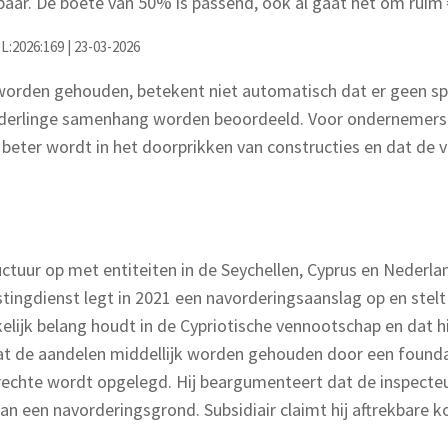
baar. De boete van 50% is passend, ook al gaat het om ruim 
:2026:169 | 23-03-2026
worden gehouden, betekent niet automatisch dat er geen spr
onderlinge samenhang worden beoordeeld. Voor ondernemers 
ds beter wordt in het doorprikken van constructies en dat d
tuur op met entiteiten in de Seychellen, Cyprus en Nederlan
astingdienst legt in 2021 een navorderingsaanslag op en ste
ijk belang houdt in de Cypriotische vennootschap en dat hij 
dat de aandelen middellijk worden gehouden door een foundati
echte wordt opgelegd. Hij beargumenteert dat de inspecteur
n een navorderingsgrond. Subsidiair claimt hij aftrekbare k