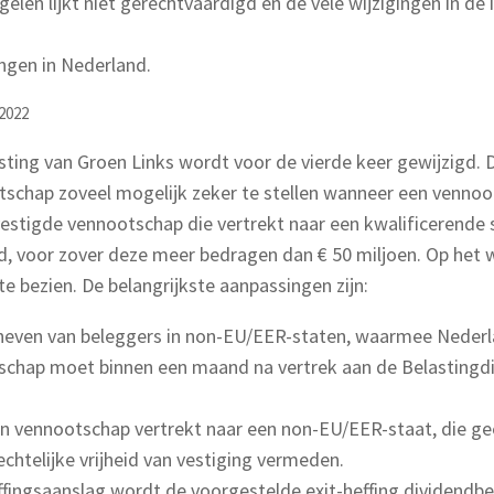
en lijkt niet gerechtvaardigd en de vele wijzigingen in de 
ingen in Nederland.
-2022
asting van Groen Links wordt voor de vierde keer gewijzigd.
tschap zoveel mogelijk zeker te stellen wanneer een vennoo
vestigde vennootschap die vertrekt naar een kwalificerende
d, voor zover deze meer bedragen dan € 50 miljoen. Op het we
 bezien. De belangrijkste aanpassingen zijn:
geheven van beleggers in non-EU/EER-staten, waarmee Nederl
tschap moet binnen een maand na vertrek aan de Belastingdie
een vennootschap vertrekt naar een non-EU/EER-staat, die gee
htelijke vrijheid van vestiging vermeden.
fingsaanslag wordt de voorgestelde exit-heffing dividendbel