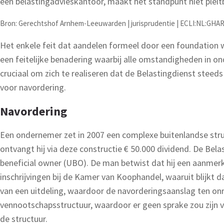
een belastingadvieskantoor, maakt het standpunt niet pleit
Bron: Gerechtshof Arnhem-Leeuwarden | jurisprudentie | ECLI:NL:GHARL
Het enkele feit dat aandelen formeel door een foundation 
een feitelijke benadering waarbij alle omstandigheden in 
cruciaal om zich te realiseren dat de Belastingdienst stee
voor navordering.
Navordering
Een ondernemer zet in 2007 een complexe buitenlandse struc
ontvangt hij via deze constructie € 50.000 dividend. De Bel
beneficial owner (UBO). De man betwist dat hij een aanmerkel
inschrijvingen bij de Kamer van Koophandel, waaruit blijkt 
van een uitdeling, waardoor de navorderingsaanslag ten onr
vennootschapsstructuur, waardoor er geen sprake zou zijn va
de structuur.