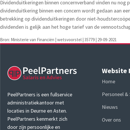
Dividenduitkeringen binnen concernverband vinden nu nog p
dividenduitkering binnen een concern wordt gedaan aan een 
betrekking op dividenduitkeringen door niet-houdstercoöper
dividenden is gelijk aan het hoge tarief van de vennootsc
Bron: Ministerie van Financiën | wetsvoorstel | 35779 | 29-09-2021
Website
Home
Personeel & 
PeelPartners is een fullservice
administratiekantoor met
Nieuws
locaties in Deurne en Asten.
PeelPartners kenmerkt zich
Over ons
door zijn persoonlijke en