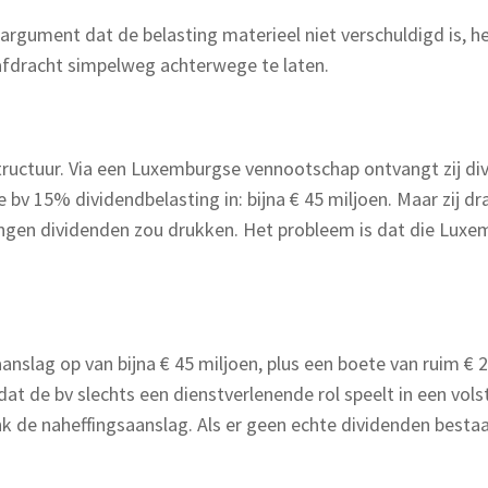
argument dat de belasting materieel niet verschuldigd is, h
afdracht simpelweg achterwege te laten.
ructuur. Via een Luxemburgse vennootschap ontvangt zij divid
bv 15% dividendbelasting in: bijna € 45 miljoen. Maar zij draa
gen dividenden zou drukken. Het probleem is dat die Luxemb
aanslag op van bijna € 45 miljoen, plus een boete van ruim €
t de bv slechts een dienstverlenende rol speelt in een vols
ank de naheffingsaanslag. Als er geen echte dividenden best