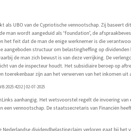
 als UBO van de Cypriotische vennootschap. Zij baseert di
de man wordt aangeduid als ‘foundation’, de afspraakbevest
en het feit dat de man de enige werknemer is die verantwoor
aangeboden structuur om belastingheffing op dividenden bui
aarbij de man zich bewust is van deze verrijking. De verle
icht van de inspecteur houdt. Het subsidiaire beroep op af
toerekenbaar zijn aan het verwerven van het inkomen uit a
B:2025:4232 | 02-07-2025
nLinks aanhangig. Het wetsvoorstel regelt de invoering van 
van een vennootschap. De staatssecretaris van Financiën heef
e Nederlandse dividendbelastingclaim verloren gaat bij het 