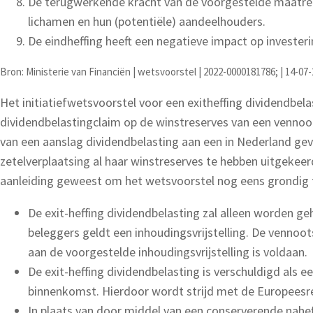
De terugwerkende kracht van de voorgestelde maatregel
lichamen en hun (potentiële) aandeelhouders.
De eindheffing heeft een negatieve impact op invester
Bron: Ministerie van Financiën | wetsvoorstel | 2022-0000181786; | 14-07
Het initiatiefwetsvoorstel voor een exitheffing dividendbel
dividendbelastingclaim op de winstreserves van een vennoo
van een aanslag dividendbelasting aan een in Nederland ge
zetelverplaatsing al haar winstreserves te hebben uitgekeer
aanleiding geweest om het wetsvoorstel nog eens grondig te
De exit-heffing dividendbelasting zal alleen worden 
beleggers geldt een inhoudingsvrijstelling. De vennoo
aan de voorgestelde inhoudingsvrijstelling is voldaan.
De exit-heffing dividendbelasting is verschuldigd als 
binnenkomst. Hierdoor wordt strijd met de Europeesrec
In plaats van door middel van een conserverende nahef