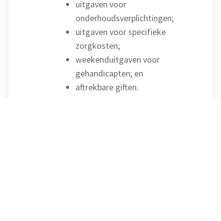
uitgaven voor
onderhoudsverplichtingen;
uitgaven voor specifieke
zorgkosten;
weekenduitgaven voor
gehandicapten; en
aftrekbare giften.
Het zo mogelijk naar voren
halen van uitgaven die
kwalificeren als
persoonsgebonden aftrek of
het in 2023 vooruit betalen van
hypotheekrente over de eerste
helft van 2024 kan voordelig
zijn.